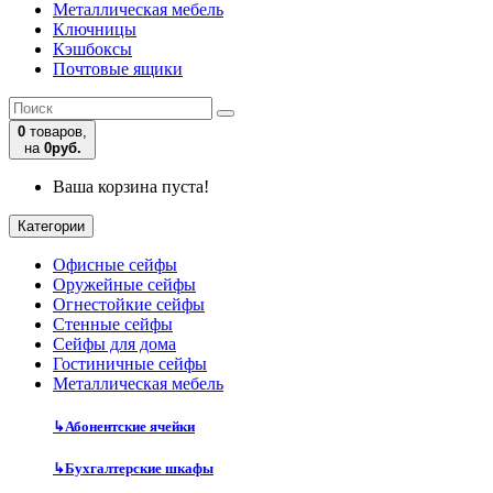
Металлическая мебель
Ключницы
Кэшбоксы
Почтовые ящики
0
товаров,
на
0руб.
Ваша корзина пуста!
Категории
Офисные сейфы
Оружейные сейфы
Огнестойкие сейфы
Стенные сейфы
Сейфы для дома
Гостиничные сейфы
Металлическая мебель
↳
Абонентские ячейки
↳
Бухгалтерские шкафы