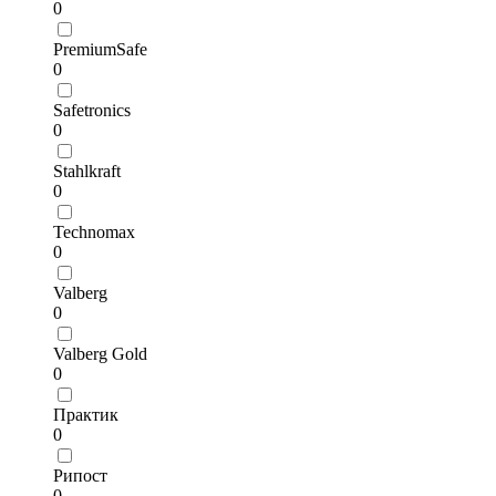
0
PremiumSafe
0
Safetronics
0
Stahlkraft
0
Technomax
0
Valberg
0
Valberg Gold
0
Практик
0
Рипост
0